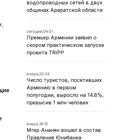
водопроводных сетей в двух
общинах Араратской области
.
сегодня,
09:51
Премьер Армении заявил о
скором практическом запуске
проекта TRIPP
вчера,
20:33
Число туристов, посетивших
Армению в первом
щие
полугодии, выросло на 14.8%,
превысив 1 млн человек
е
вчера,
18:15
Мгер Ананян вошел в состав
Правления Юнибанка