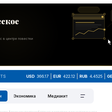
TS
USD
366.17
EUR
422.12
RUB
4.4525
G
и
Экономика
Медиакит