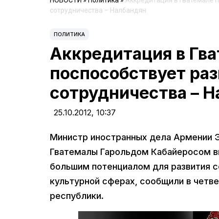
НОВОСТИ
»
Политика
»
Аккредитация в Гватемале 
сотрудничества – Налбандян
ПОЛИТИКА
Аккредитация в Гв
поспособствует ра
сотрудничества – 
25.10.2012,
10:37
Министр иностранных дела Армении Э
Гватемалы Гарольдом Кабайеросом вы
большим потенциалом для развития с
культурной сферах, сообщили в четв
республики.