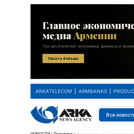
ARKATELECOM
|
ARMBANKS
|
PRODUC
Все новост