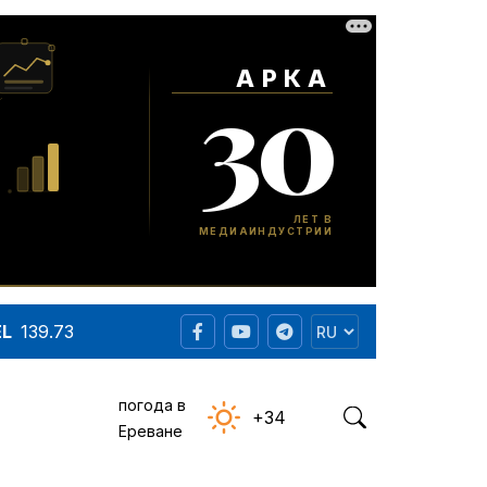
EL
139.73
погода в
+34
Ереване