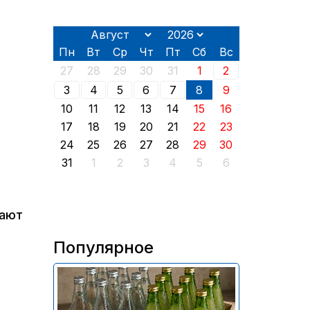
Пн
Вт
Ср
Чт
Пт
Сб
Вс
27
28
29
30
31
1
2
3
4
5
6
7
8
9
10
11
12
13
14
15
16
17
18
19
20
21
22
23
24
25
26
27
28
29
30
31
1
2
3
4
5
6
дают
Популярное
В России приостановили
продажу более 70 тыс.
бутылок питьевой воды и