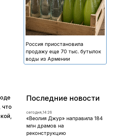
безалкогольных напитков
армянского производства
Россия приостановила
продажу еще 70 тыс. бутылок
воды из Армении
Последние новости
ходе
 что
сегодня,
14:26
кой,
«Веолия Джур» направила 184
млн драмов на
реконструкцию