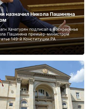
и назначил Никола Пашиняна
ром
агн Хачатурян подписал в воскресенье
кола Пашиняна премьер-министром
татье 149-й Конституции РА