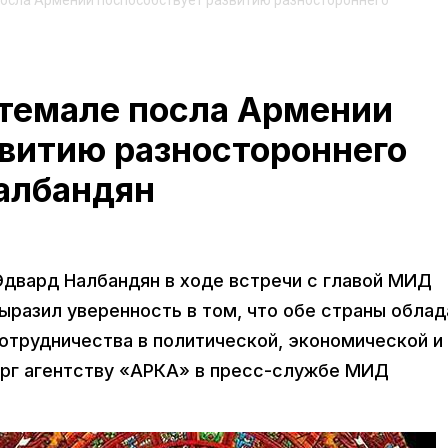
посла Армении поспособствует развитию разностороннего
атемале посла Армении
звитию разностороннего
Налбандян
двард Налбандян в ходе встречи с главой МИД
разил уверенность в том, что обе страны обла
отрудничества в политической, экономической и
ерг агентству «АРКА» в пресс-службе МИД