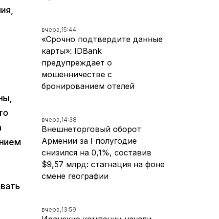
ия,
вчера,
15:44
«Срочно подтвердите данные
карты»: IDBank
предупреждает о
мошенничестве с
бронированием отелей
ны,
то
вчера,
14:38
а
Внешнеторговый оборот
Армении за I полугодие
ением
снизился на 0,1%, составив
$9,57 млрд: стагнация на фоне
смене географии
овать
вчера,
13:59
Иранские компании начали