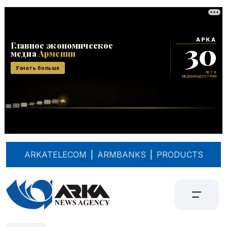
ARKATELECOM
|
ARMBANKS
|
PRODUCTS