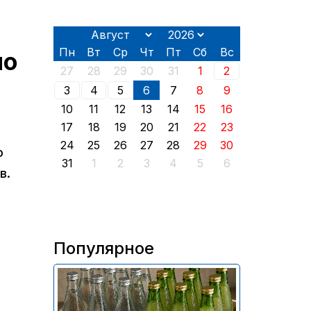
Пн
Вт
Ср
Чт
Пт
Сб
Вс
по
27
28
29
30
31
1
2
3
4
5
6
7
8
9
10
11
12
13
14
15
16
17
18
19
20
21
22
23
24
25
26
27
28
29
30
ю
31
1
2
3
4
5
6
в.
Популярное
В России приостановили
продажу более 70 тыс.
бутылок питьевой воды и