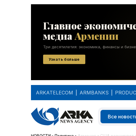
ARKATELECOM
|
ARMBANKS
|
PRODUC
Все новост