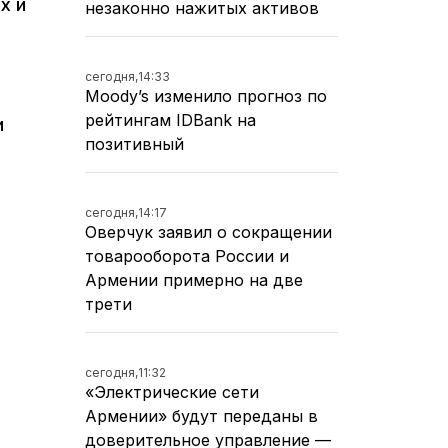
х и
незаконно нажитых активов
сегодня,
14:33
Moody’s изменило прогноз по
рейтингам IDBank на
и
позитивный
сегодня,
14:17
Оверчук заявил о сокращении
товарооборота России и
Армении примерно на две
трети
сегодня,
11:32
«Электрические сети
Армении» будут переданы в
доверительное управление —