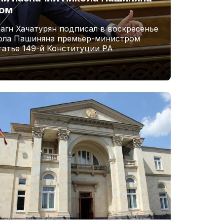
ром
агн Хачатурян подписал в воскресенье
кола Пашиняна премьер-министром
татье 149-й Конституции РА