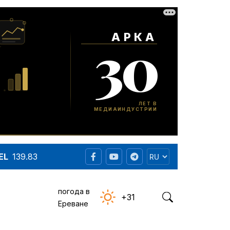
EL
139.83
погода в
+31
Ереване