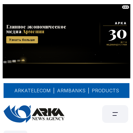
ARKATELECOM
|
ARMBANKS
|
PRODUCTS