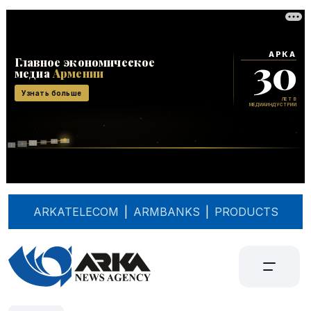
ARKATELECOM
|
ARMBANKS
|
PRODUCTS