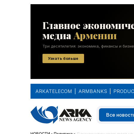
ARKATELECOM
|
ARMBANKS
|
PRODUC
Все новост