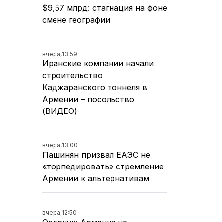
$9,57 млрд: стагнация на фоне
смене географии
вчера,
13:59
Иранские компании начали
строительство
Каджаранского тоннеля в
Армении – посольство
(ВИДЕО)
вчера,
13:00
Пашинян призвал ЕАЭС не
«торпедировать» стремление
Армении к альтернативам
вчера,
12:50
Оверчук: Армения не