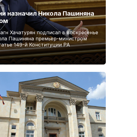
и назначил Никола Пашиняна
ром
агн Хачатурян подписал в воскресенье
кола Пашиняна премьер-министром
татье 149-й Конституции РА