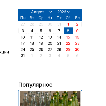
Пн
Вт
Ср
Чт
Пт
Сб
Вс
27
28
29
30
31
1
2
3
4
5
6
7
8
9
10
11
12
13
14
15
16
17
18
19
20
21
22
23
24
25
26
27
28
29
30
кции
31
1
2
3
4
5
6
Популярное
В России приостановили
продажу более 70 тыс.
бутылок питьевой воды и