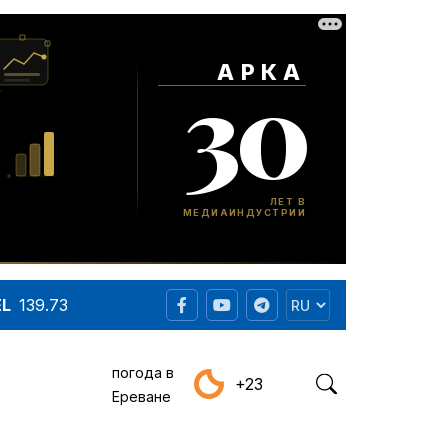
EL
139.73
погода в
+23
Ереване