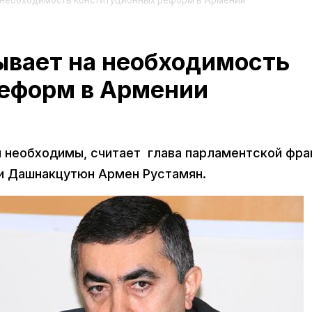
необходимость конституционных реформ в Армении
вает на необходимость
еформ в Армении
 необходимы, считает глава парламентской фра
и Дашнакцутюн Армен Рустамян.