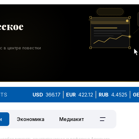
TS
USD
366.17
EUR
422.12
RUB
4.4525
G
и
Экономика
Медиакит