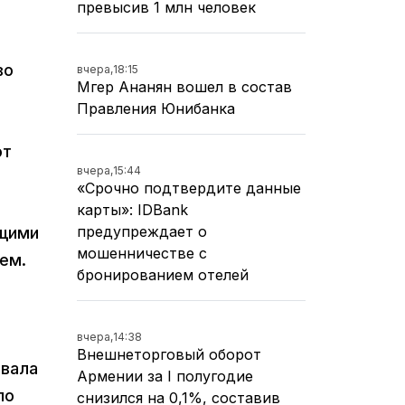
превысив 1 млн человек
во
вчера,
18:15
Мгер Ананян вошел в состав
Правления Юнибанка
от
вчера,
15:44
«Срочно подтвердите данные
карты»: IDBank
предупреждает о
ющими
мошенничестве с
ем.
бронированием отелей
вчера,
14:38
Внешнеторговый оборот
овала
Армении за I полугодие
по
снизился на 0,1%, составив