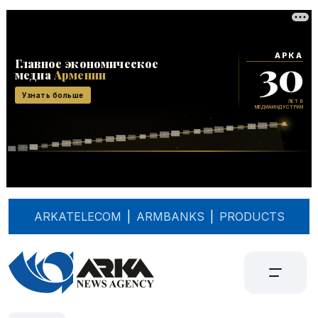
ARKATELECOM
|
ARMBANKS
|
PRODUCTS