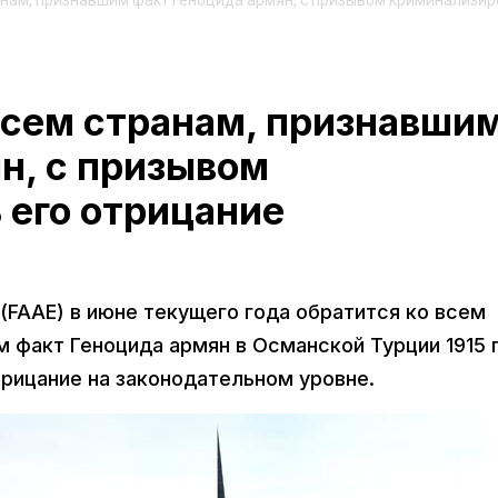
анам, признавшим факт Геноцида армян, с призывом криминализи
всем странам, признавши
н, с призывом
 его отрицание
(FAAE) в июне текущего года обратится ко всем
 факт Геноцида армян в Османской Турции 1915 
трицание на законодательном уровне.