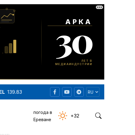
EL
139.83
погода в
+32
Ереване