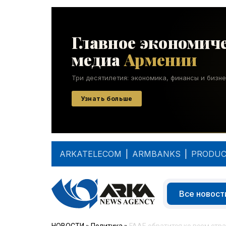
ARKATELECOM
|
ARMBANKS
|
PRODUC
Все новост