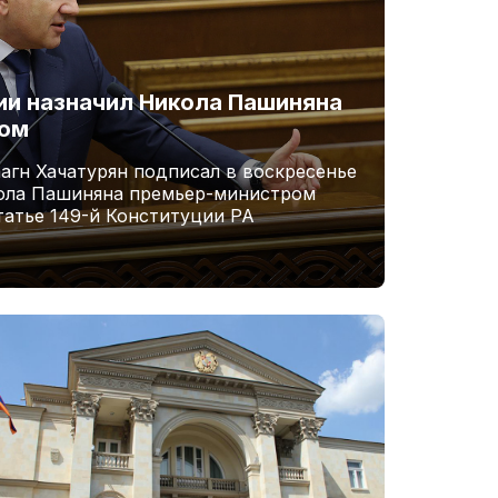
и назначил Никола Пашиняна
ром
агн Хачатурян подписал в воскресенье
кола Пашиняна премьер-министром
татье 149-й Конституции РА