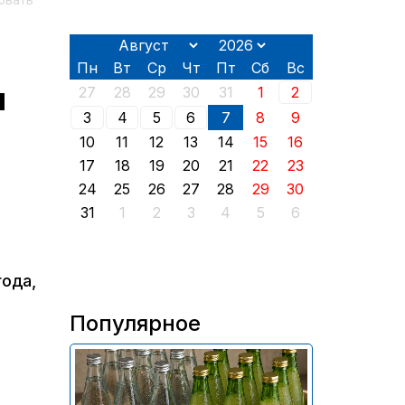
ровать
Пн
Вт
Ср
Чт
Пт
Сб
Вс
м
27
28
29
30
31
1
2
3
4
5
6
7
8
9
10
11
12
13
14
15
16
17
18
19
20
21
22
23
24
25
26
27
28
29
30
31
1
2
3
4
5
6
года,
Популярное
В России приостановили
продажу более 70 тыс.
бутылок питьевой воды и