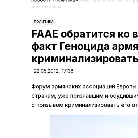
НОВОСТИ
»
Политика
»
FAAE обратится ко всем стр
его отрицание
ПОЛИТИКА
FAAE обратится ко 
факт Геноцида армя
криминализировать
22.05.2012,
17:38
Форум армянских ассоциаций Европы 
странам, уже признавшим и осудившим
с призывом криминализировать его о