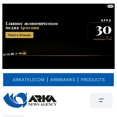
ARKATELECOM
|
ARMBANKS
|
PRODUCTS