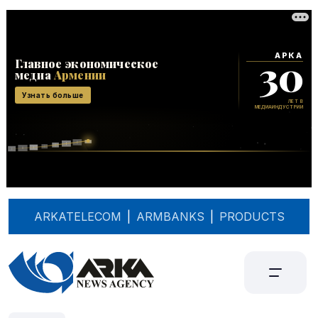
ARKATELECOM
|
ARMBANKS
|
PRODUCTS