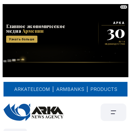
ARKATELECOM
|
ARMBANKS
|
PRODUCTS