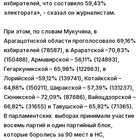
избирателей, что составило 59,43%
электората», - сказал он журналистам.
При этом, по словам Мукучяна, в
Арагацотнской области проголосовало 69,16%
избирателей (78587), в Араратской –70,83%
(150488), Армавирской – 56,11% (124893),
Гегаркуникской – 65,98% (122963), в
Лорийской –59,12% (139741), Котайкской –
64,88% (150211), Ширакской – 57,39% (131237),
Сюникской – 72,09% (87686), Вайоцдзорской –
66,82% (31655) и Тавушской – 65,82% (71365).
В парламентских выборах принимали участие
восемь партий и один партийный блок,
которые боролись за 90 мест в НС,