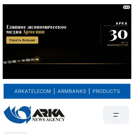
ARKATELECOM
|
ARMBANKS
|
PRODUCTS