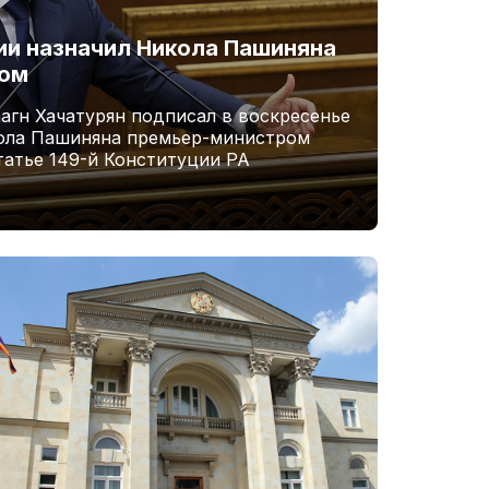
и назначил Никола Пашиняна
ром
агн Хачатурян подписал в воскресенье
кола Пашиняна премьер-министром
татье 149-й Конституции РА