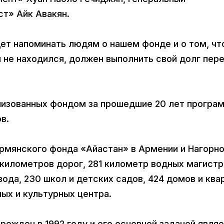
т» Айк Авакян.
ет напоминать людям о нашем фонде и о том, чт
н не находился, должен выполнить свой долг пер
лизованных фондом за прошедшие 20 лет програ
в.
рмянского фонда «Айастан» в Армении и Нагорн
километров дорог, 281 километр водных магист
ода, 230 школ и детских садов, 424 домов и ква
ных и культурных центра.
ежден в 1992 году и его основной задачей явля