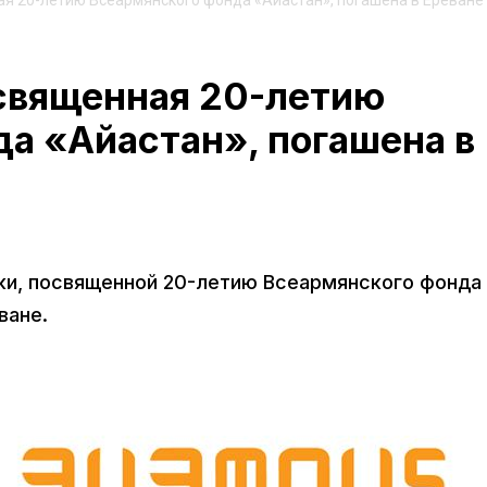
ая 20-летию Всеармянского фонда «Айастан», погашена в Ереване
освященная 20-летию
а «Айастан», погашена в
ки, посвященной 20-летию Всеармянского фонда
ване.