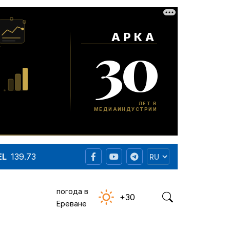
EL
139.73
погода в
+30
Ереване