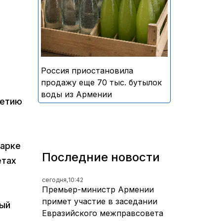
безалкогольных напитков
армянского производства
Россия приостановила
продажу еще 70 тыс. бутылок
воды из Армении
летию
марке
Последние новости
етах
сегодня,
10:42
Премьер-министр Армении
примет участие в заседании
ный
Евразийского межправсовета