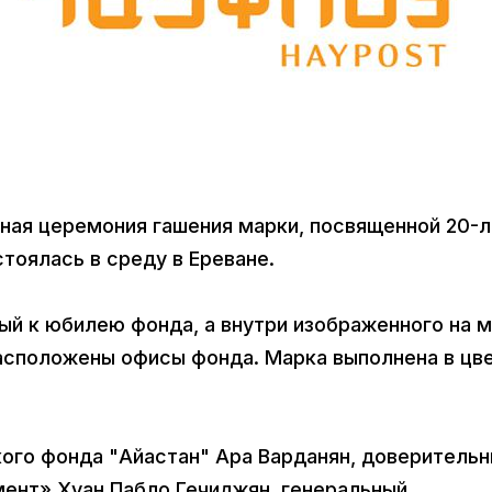
ьная церемония гашения марки, посвященной 20-
тоялась в среду в Ереване.
ый к юбилею фонда, а внутри изображенного на 
расположены офисы фонда. Марка выполнена в цв
ого фонда "Айастан" Ара Варданян, доверитель
ент» Хуан Пабло Гечиджян, генеральный