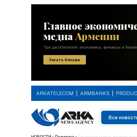
ARKATELECOM
|
ARMBANKS
|
PRODUC
Все новост