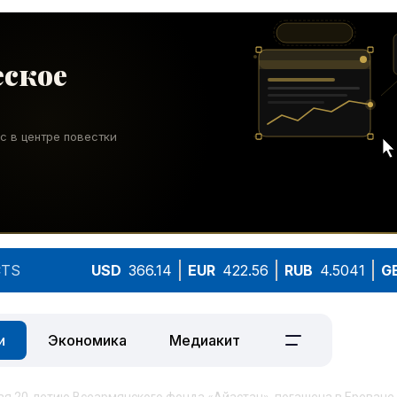
TS
USD
366.14
EUR
422.56
RUB
4.5041
G
и
Экономика
Медиакит