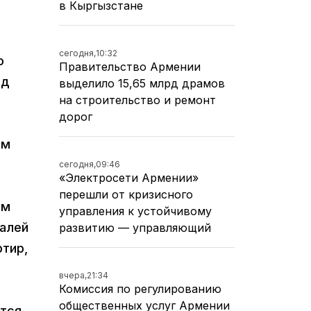
в Кыргызстане
сегодня,
10:32
о
Правительство Армении
ед
выделило 15,65 млрд драмов
на строительство и ремонт
дорог
мм
сегодня,
09:46
«Электросети Армении»
перешли от кризисного
ом
управления к устойчивому
ралей
развитию — управляющий
ртир,
вчера,
21:34
Комиссия по регулированию
общественных услуг Армении
ется