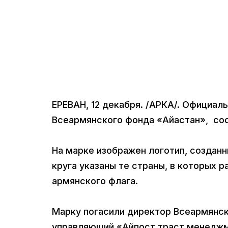
ЕРЕВАН, 12 декабря. /АРКА/. Официал
Всеармянского фонда «Айастан», сос
На марке изображен логотип, созданн
круга указаны те страны, в которых 
армянского флага.
Марку погасили директор Всеармянск
управляющий «Айпост траст менеджм