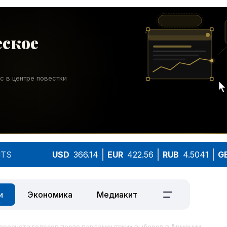
TS
USD
366.14
EUR
422.56
RUB
4.5041
G
и
Экономика
Медиакит