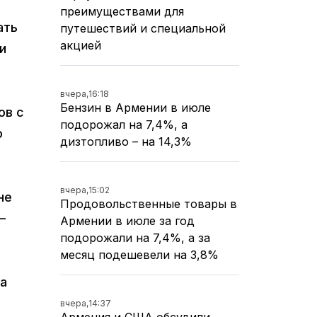
преимуществами для
ать
путешествий и специальной
акцией
и
вчера,
16:18
Бензин в Армении в июле
ов с
подорожал на 7,4%, а
о
дизтопливо – на 14,3%
вчера,
15:02
не
Продовольственные товары в
—
Армении в июле за год
подорожали на 7,4%, а за
месяц подешевели на 3,8%
ка
вчера,
14:37
Армения и США обсудили