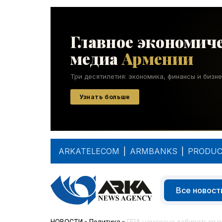
ARKATELECOM
|
ARMBANKS
|
PRODUC
Все новост