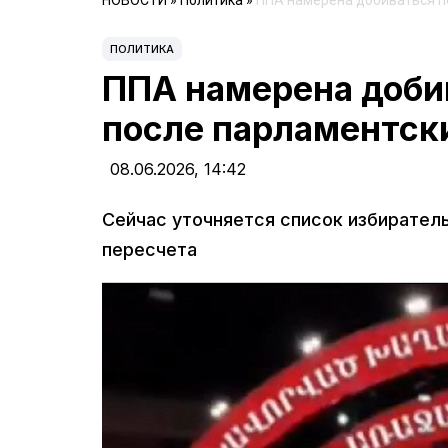
НОВОСТИ
»
Политика
»
ППА намерена добиваться п
ПОЛИТИКА
ППА намерена добив
после парламентск
08.06.2026,
14:42
Сейчас уточняется список избиратель
пересчета