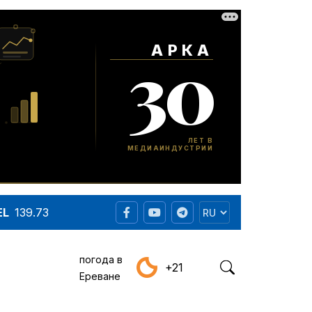
EL
139.73
погода в
+21
Ереване