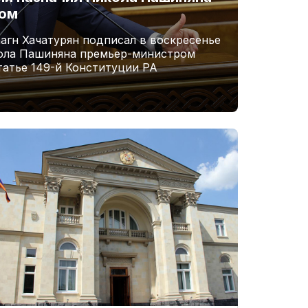
ром
агн Хачатурян подписал в воскресенье
кола Пашиняна премьер-министром
татье 149-й Конституции РА