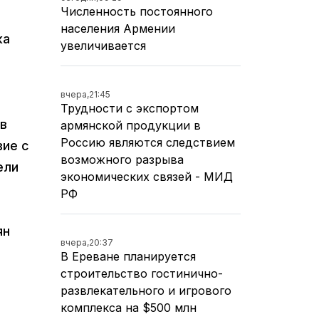
Численность постоянного
населения Армении
ка
увеличивается
вчера,
21:45
Трудности с экспортом
 в
армянской продукции в
Россию являются следствием
вие с
возможного разрыва
ели
экономических связей - МИД
РФ
ян
вчера,
20:37
а
В Ереване планируется
строительство гостинично-
развлекательного и игрового
комплекса на $500 млн