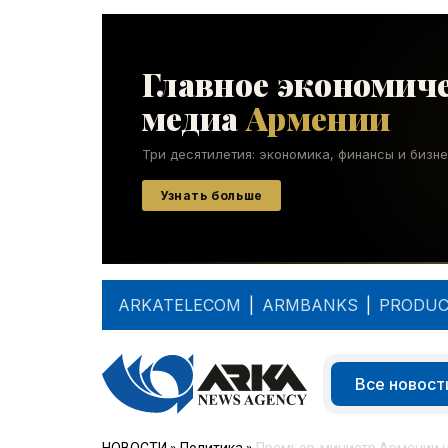
ARKATELECOM
|
ARMBANKS
|
PRODUC
Все новост