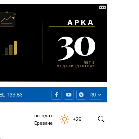
EL
139.83
погода в
+29
Ереване