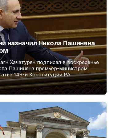
и назначил Никола Пашиняна
ром
агн Хачатурян подписал в воскресенье
кола Пашиняна премьер-министром
татье 149-й Конституции РА