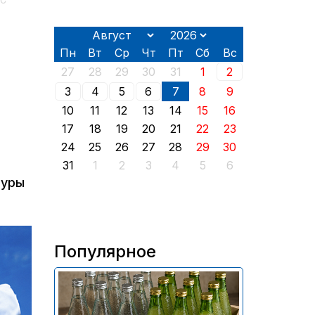
ЭС
Пн
Вт
Ср
Чт
Пт
Сб
Вс
27
28
29
30
31
1
2
3
4
5
6
7
8
9
10
11
12
13
14
15
16
17
18
19
20
21
22
23
24
25
26
27
28
29
30
31
1
2
3
4
5
6
туры
Популярное
В России приостановили
продажу более 70 тыс.
бутылок питьевой воды и