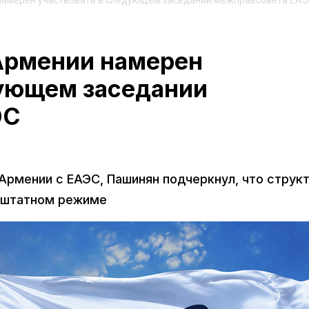
намерен участвовать в следующем заседании межправсовета ЕА
Армении намерен
дующем заседании
ЭС
Армении с ЕАЭС, Пашинян подчеркнул, что струк
 штатном режиме