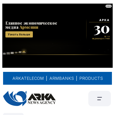
ARKATELECOM
|
ARMBANKS
|
PRODUCTS