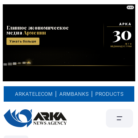
ARKATELECOM
|
ARMBANKS
|
PRODUCTS