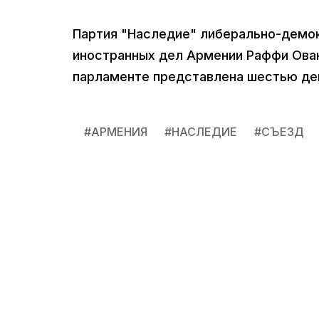
Партия "Наследие" либерально-демок
иностранных дел Армении Раффи Ован
парламенте представлена шестью деп
#
АРМЕНИЯ
#
НАСЛЕДИЕ
#
СЪЕЗД