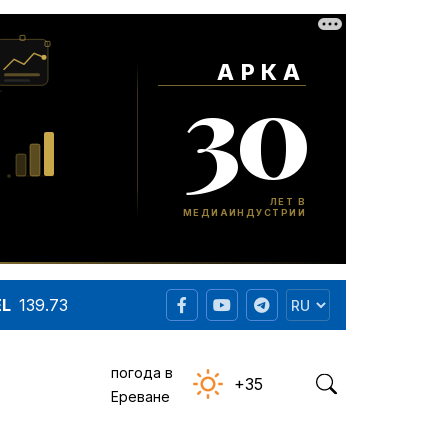
EL
139.73
погода в
+35
Ереване