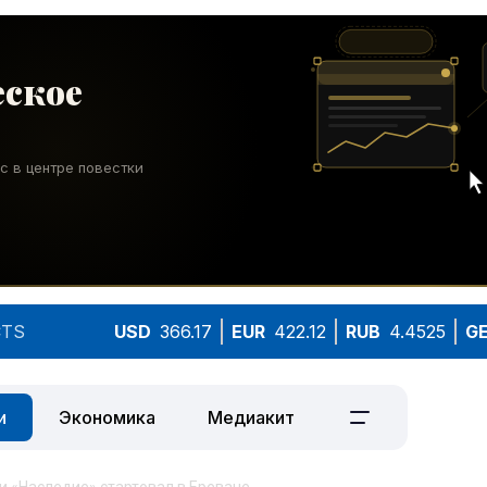
TS
USD
366.17
EUR
422.12
RUB
4.4525
G
и
Экономика
Медиакит