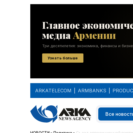
ARKATELECOM
|
ARMBANKS
|
PRODUC
Все новост