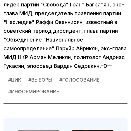
лидер партии "Свобода" Грант Багратян, экс-
глава МИД, председатель правления партии
"Наследие" Раффи Ованнисян, известный в
советский период диссидент, глава партии
"Объединение "Национальное
самоопределение" Паруйр Айрикян, экс-глава
МИД НКР Арман Меликян, политолог Андриас
Гукасян, эпосовед Вардан Седракян.–0—
#
ЦИК
#
ВЫБОРЫ
#
ГОЛОСОВАНИЕ
#
ИНФОРМИРОВАНИЕ