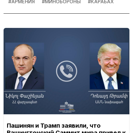
#
АРМЕНИЯ
#
МИНОБОРОНЫ
#
КАРАБАХ
Пашинян и Трамп заявили, что
Вашингтонский Саммит мира привел к