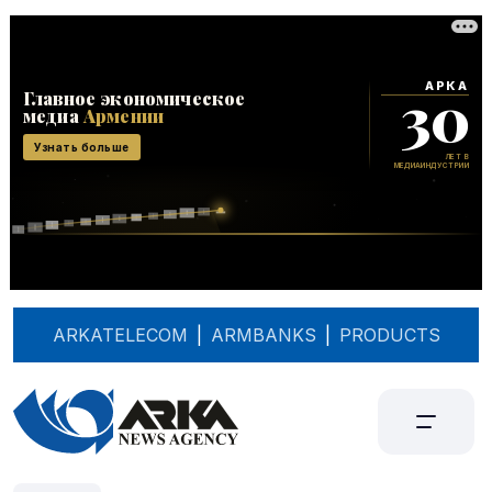
ARKATELECOM
|
ARMBANKS
|
PRODUCTS