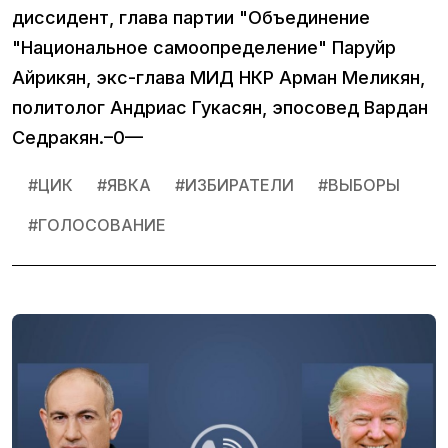
диссидент, глава партии "Объединение
"Национальное самоопределение" Паруйр
Айрикян, экс-глава МИД НКР Арман Меликян,
политолог Андриас Гукасян, эпосовед Вардан
Седракян.–0—
#
ЦИК
#
ЯВКА
#
ИЗБИРАТЕЛИ
#
ВЫБОРЫ
#
ГОЛОСОВАНИЕ