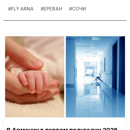
#
FLY ARNA
#
ЕРЕВАН
#
СОЧИ
В Армении в первом полугодии 2026