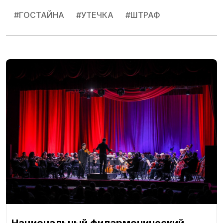
#
ГОСТАЙНА
#
УТЕЧКА
#
ШТРАФ
Национальный филармонический