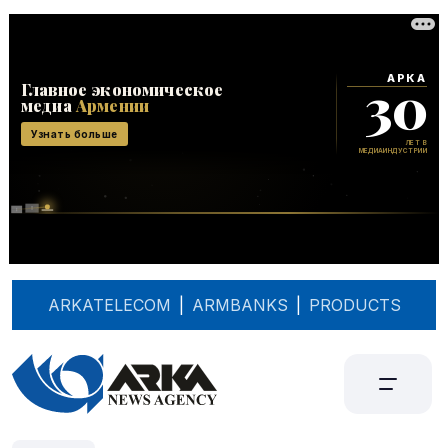
ARKATELECOM
|
ARMBANKS
|
PRODUCTS