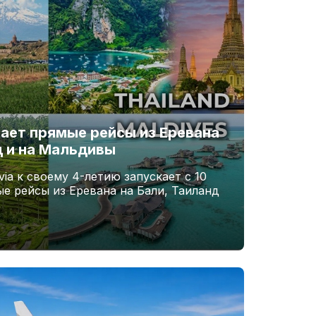
вает прямые рейсы из Еревана
д и на Мальдивы
ia к своему 4-летию запускает с 10
ые рейсы из Еревана на Бали, Таиланд