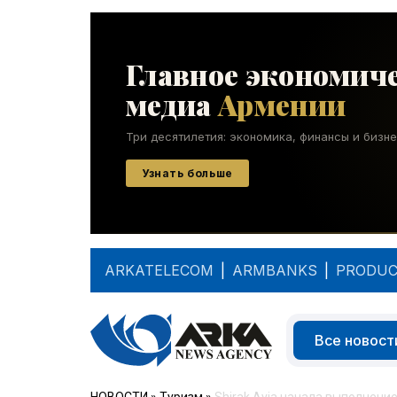
ARKATELECOM
|
ARMBANKS
|
PRODUC
Все новост