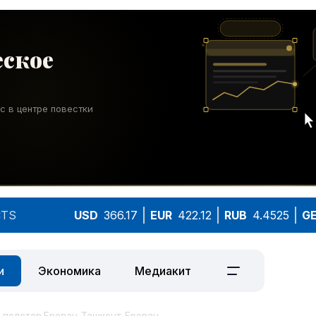
TS
USD
366.17
EUR
422.12
RUB
4.4525
G
и
Экономика
Медиакит