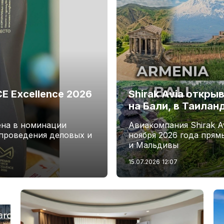
 Excellence 2026
Shirak Avia откры
на Бали, в Таилан
ена в номинации
Авиакомпания Shirak Av
проведения деловых и
ноября 2026 года прям
и Мальдивы
15.07.2026
12:07