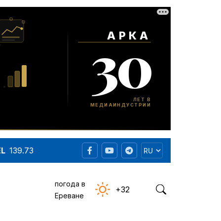
EL
139.73
погода в
+32
Ереване