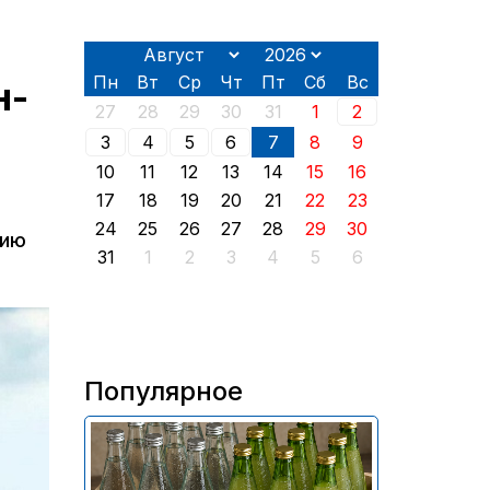
Пн
Вт
Ср
Чт
Пт
Сб
Вс
н-
27
28
29
30
31
1
2
3
4
5
6
7
8
9
10
11
12
13
14
15
16
17
18
19
20
21
22
23
24
25
26
27
28
29
30
нию
31
1
2
3
4
5
6
Популярное
В России приостановили
продажу более 70 тыс.
бутылок питьевой воды и