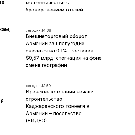
ие
мошенничестве с
бронированием отелей
кам,
сегодня,
14:38
Внешнеторговый оборот
Армении за I полугодие
снизился на 0,1%, составив
$9,57 млрд: стагнация на фоне
смене географии
сегодня,
13:59
Иранские компании начали
строительство
ый
Каджаранского тоннеля в
Армении – посольство
(ВИДЕО)