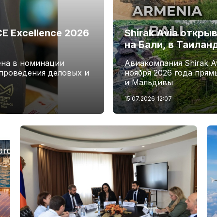
 Excellence 2026
Shirak Avia откры
на Бали, в Таилан
ена в номинации
Авиакомпания Shirak Av
проведения деловых и
ноября 2026 года прям
и Мальдивы
15.07.2026
12:07