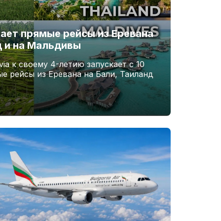
вает прямые рейсы из Еревана
д и на Мальдивы
ia к своему 4-летию запускает с 10
ые рейсы из Еревана на Бали, Таиланд