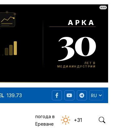
EL
139.73
погода в
+31
Ереване