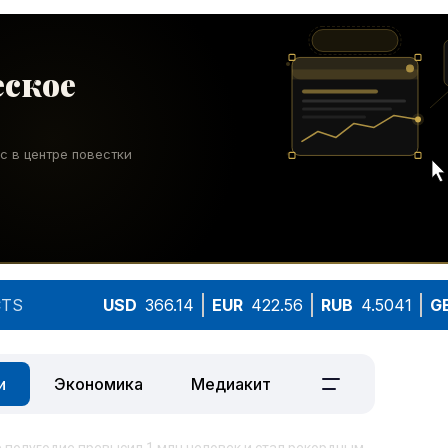
TS
USD
366.14
EUR
422.56
RUB
4.5041
G
и
Экономика
Медиакит