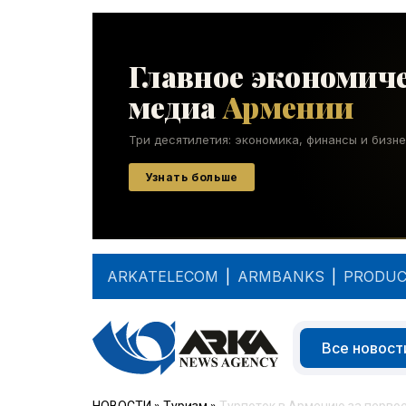
ARKATELECOM
|
ARMBANKS
|
PRODUC
Все новост