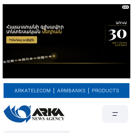
ARKATELECOM
|
ARMBANKS
|
PRODUCTS