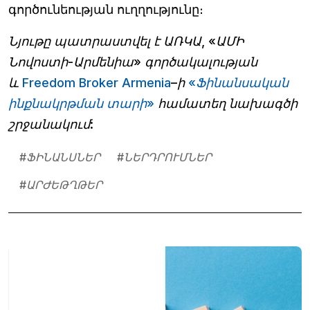
գործունեության ուղղությունը։
Նյութը պատրաստվել է ԱՌԿԱ, «ԱՄԻ
Նովոստի-Արմենիա» գործակալության
և
Freedom Broker Armenia
–ի
«Ֆինանսական
ինքնակրթման տարի»
համատեղ նախագծի
շրջանակում:
#
ՖԻՆԱՆՍՆԵՐ
#
ՆԵՐԴՐՈՒՄՆԵՐ
#
ԱՐԺԵԹՂԹԵՐ