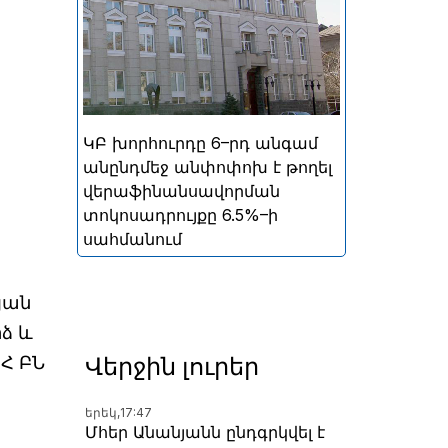
ներգրավման տոկոսադրույքը՝
5%
ԿԲ խորհուրդը 6–րդ անգամ
անընդմեջ անփոփոխ է թողել
վերաֆինանսավորման
տոկոսադրույքը 6.5%–ի
սահմանում
յան
ձ և
Վերջին լուրեր
ԱՀ ԲՆ
երեկ,
17:47
Մհեր Անանյանն ընդգրկվել է