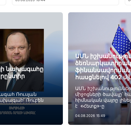
ԱՄՆ իշխանությու
ձեռնարկատիրակ
այի նախագահը
ֆինանսավորման ծ
որընտիր
հասցնելով 402 մլ
ԱՄՆ իշխանություննե
խագահ Ռուսլան
միջոցների ծավալը՝ հա
նախագահ՝ Ռուբեն
հիմնական վայրը լինե
է «Հետք»-ը
04.08.2026
15:49