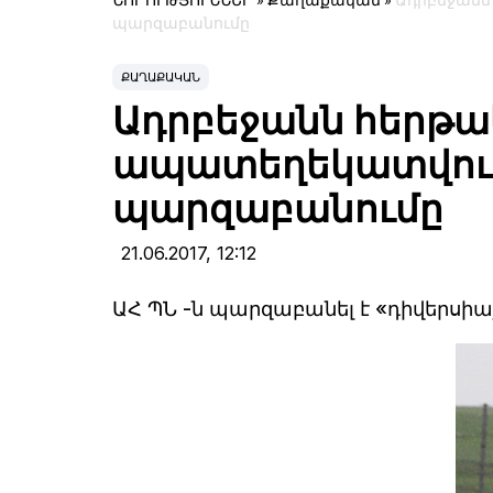
ՆՈՐՈՒԹՅՈՒՆՆԵՐ
»
Քաղաքական
»
Ադրբեջանն
պարզաբանումը
ՔԱՂԱՔԱԿԱՆ
Ադրբեջանն հերթ
ապատեղեկատվությ
պարզաբանումը
21.06.2017,
12:12
ԱՀ ՊՆ -ն պարզաբանել է «դիվերսիա