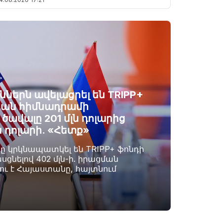
ններն ավելացրել են TRIPP+
ան հիմնադրամի
ավալը 201 մլն դոլարից
ն դոլարի. «Հետք»
րը կրկնապատկել են TRIPP+ ֆոնդի
սցնելով 402 մլն-ի. իրացման
լու է Հայաստանը, հայտնում