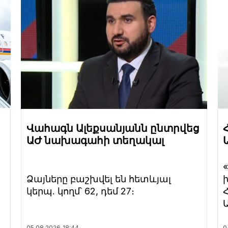
Վահագն Ալեքսանյանն ընտրվեց
ԱԺ նախագահի տեղակալ
Ձայները բաշխվել են հետևյալ
կերպ. կողմ՝ 62, դեմ 27։
05.08.2026
18:44
0