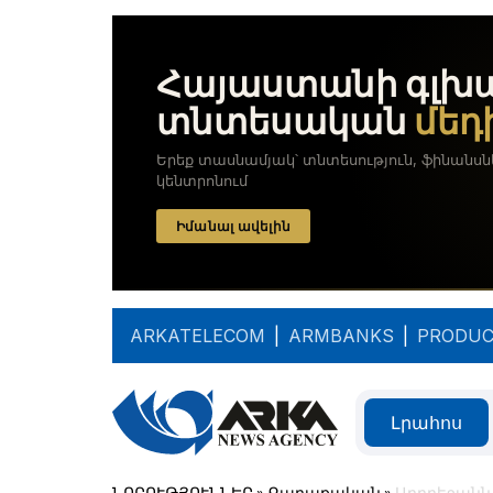
ARKATELECOM
|
ARMBANKS
|
PRODUC
Լրահոս