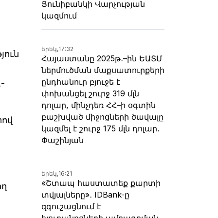
Յունիբանկի Վարչության
կազմում
երեկ,
17:32
յուն
Հայաստանը 2025թ․–ին ԵԱՏՄ
ներմուծման մաքսատուրքերի
ընդհանուր բյուջե է
-
փոխանցել շուրջ 319 մլն
դոլար, մինչդեռ ՀՀ–ի օգտին
բաշխված միջոցների ծավալը
րով
կազմել է շուրջ 175 մլն դոլար․
Փաշինյան
երեկ,
16:21
«Շտապ հաստատեք քարտի
ող
տվյալները»․ IDBank-ը
զգուշացնում է
հյուրանոցների ամրագրման