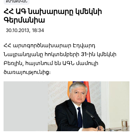
ՔԱՂԱՔԱԿԱՆ
ՀՀ ԱԳ նախարարը կմեկնի
Գերմանիա
30.10.2013,
18:34
ՀՀ արտգործնախարար Էդվարդ
Նալբանդյանը հոկտեմբերի 31-ին կմեկնի
Բեռլին, հայտնում են ԱԳՆ մամուլի
ծառայությունից։