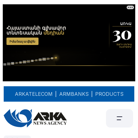
ARKATELECOM
|
ARMBANKS
|
PRODUCTS