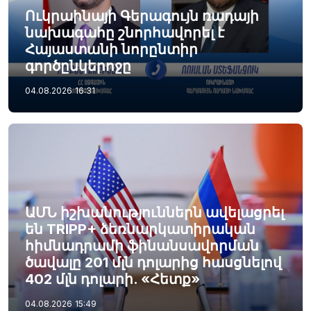
Ուկրաինայի Գերագույն ռադայի
նախագահը շնորհավորել է
Հայաստանի նորընտիր
գործընկերոջը
04.08.2026
16:31
ԱՄՆ իշխանություններն ավելացրել
են TRIPP+ ձեռնարկատիրական
հիմնադրամի ֆինանսավորման
ծավալը 201 մլն դոլարից հասցնելով
402 մլն դոլարի. «Հետք»
04.08.2026
15:49