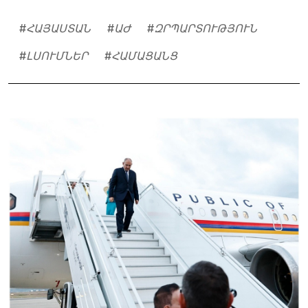
#
ՀԱՅԱՍՏԱՆ
#
ԱԺ
#
ԶՐՊԱՐՏՈՒԹՅՈՒՆ
#
ԼՍՈՒՄՆԵՐ
#
ՀԱՄԱՑԱՆՑ