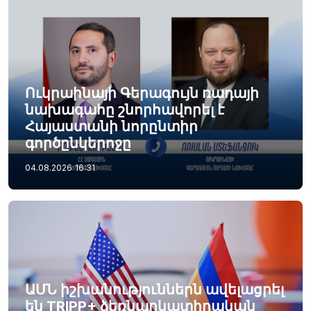
Ուկրաինայի Գերագույն ռադայի
նախագահը շնորհավորել է
Հայաստանի նորընտիր
գործընկերոջը
04.08.2026
16:31
ԱՄՆ իշխանություններն ավելացրել
են TRIPP+ ձեռնարկատիրական