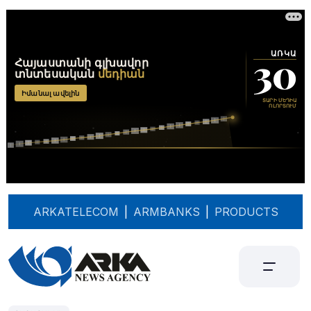
ARKATELECOM
|
ARMBANKS
|
PRODUCTS