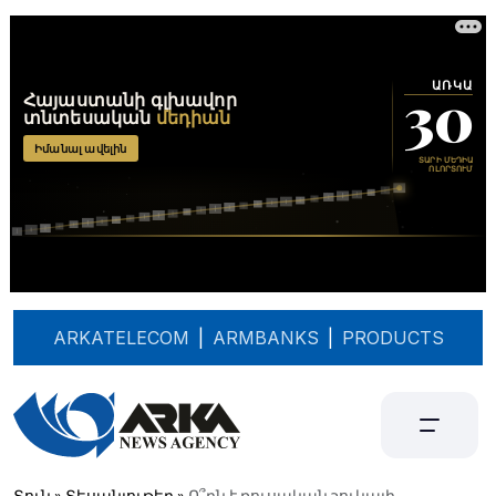
ARKATELECOM
|
ARMBANKS
|
PRODUCTS