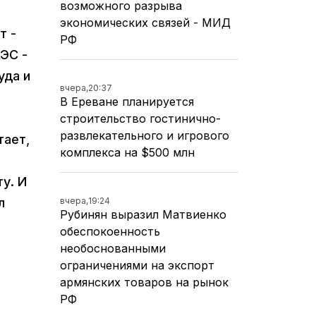
возможного разрыва
экономических связей - МИД
т -
РФ
ЭС -
уда и
вчера,
20:37
В Ереване планируется
строительство гостинично-
развлекательного и игрового
тает,
комплекса на $500 млн
у. И
вчера,
19:24
л
Рубинян выразил Матвиенко
обеспокоенность
необоснованными
ограничениями на экспорт
армянских товаров на рынок
РФ