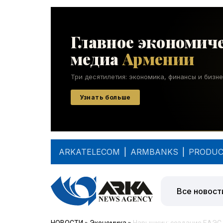
ARKATELECOM
|
ARMBANKS
|
PRODUC
Все новост