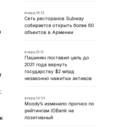
вчера,
19:13
Сеть ресторанов Subway
собирается открыть более 60
а
объектов в Армении
вчера,
15:12
Пашинян поставил цель до
2031 года вернуть
государству $2 млрд
т
незаконно нажитых активов
.
вчера,
14:33
Moody’s изменило прогноз по
рейтингам IDBank на
позитивный
ак