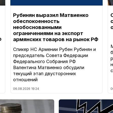
Рубинян выразил Матвиенко
обеспокоенность
необоснованными
ограничениями на экспорт
Ф
армянских товаров на рынок РФ
Спикер НС Армении Рубен Рубинян и
председатель Совета Федерации
Федерального Собрания РФ
н
Валентина Матвиенко обсудили
с
текущий этап двусторонних
отношений
06.08.2026
19:24
0