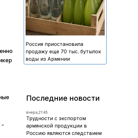
безалкогольных напитков
армянского производства
Россия приостановила
венно
продажу еще 70 тыс. бутылок
воды из Армении
икер
Последние новости
сные
вчера,
21:45
Трудности с экспортом
 -
армянской продукции в
Россию являются следствием