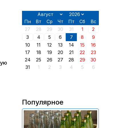
Пн
Вт
Ср
Чт
Пт
Сб
Вс
27
28
29
30
31
1
2
3
4
5
6
7
8
9
10
11
12
13
14
15
16
17
18
19
20
21
22
23
24
25
26
27
28
29
30
кую
31
1
2
3
4
5
6
Популярное
В России приостановили
продажу более 70 тыс.
бутылок питьевой воды и