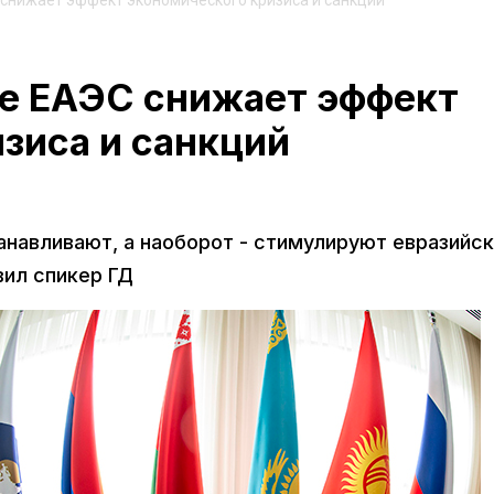
снижает эффект экономического кризиса и санкций
е ЕАЭС снижает эффект
зиса и санкций
анавливают, а наоборот - стимулируют евразийс
вил спикер ГД