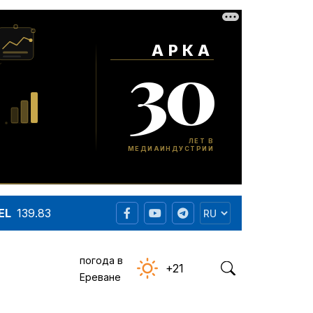
EL
139.83
погода в
+21
Ереване