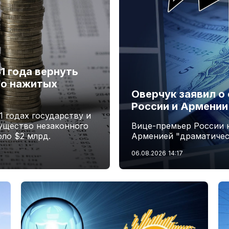
1 года вернуть
но нажитых
Оверчук заявил о
России и Армении
1 годах государству и
ущество незаконного
Вице-премьер России 
ло $2 млрд.
Арменией "драматичес
06.08.2026
14:17