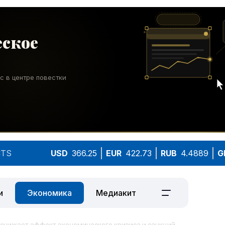
TS
USD
366.25
EUR
422.73
RUB
4.4889
G
и
Экономика
Медиакит