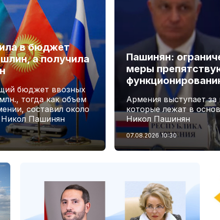
лила в бюджет
Пашинян: огранич
шлин, а получила
меры препятству
н
функционировани
бщий бюджет ввозных
лн., тогда как объем
Армения выступает за
мении, составил около
которые лежат в осно
А Никол Пашинян
Никол Пашинян
07.08.2026
10:30