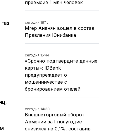
превысив 1 млн человек
 газ
сегодня,
18:15
Мгер Ананян вошел в состав
Правления Юнибанка
сегодня,
15:44
«Срочно подтвердите данные
карты»: IDBank
предупреждает о
мошенничестве с
бронированием отелей
яц,
сегодня,
14:38
Внешнеторговый оборот
Армении за I полугодие
ем
снизился на 0,1%, составив