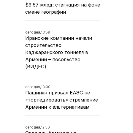
$9,57 млрд: стагнация на фоне
смене географии
сегодня,
13:59
Иранские компании начали
строительство
Каджаранского тоннеля в
Армении – посольство
(ВИДЕО)
сегодня,
13:00
Пашинян призвал ЕАЭС не
«торпедировать» стремление
Армении к альтернативам
сегодня,
12:50
Оверчук: Армения не