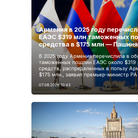
Армения в 2025 году перечис
ЕАЭС $319 млн таможенных по
средства в $175 млн — Пашиня
В 2025 году Армения перечислила в о
таможенных пошлин ЕАЭС около $319 м
средств, распределенных в пользу Ар
$175 млн., заявил премьер-министр Р
07.08.2026
10:43