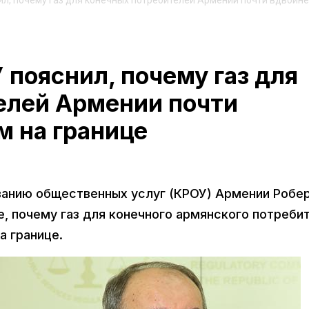
л, почему газ для конечных потребителей Армении почти вдвойне
пояснил, почему газ для
елей Армении почти
м на границе
ванию общественных услуг (КРОУ) Армении Робе
е, почему газ для конечного армянского потреби
а границе.