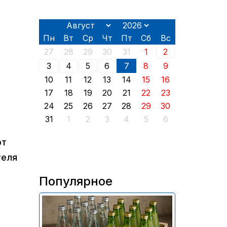
Пн
Вт
Ср
Чт
Пт
Сб
Вс
27
28
29
30
31
1
2
3
4
5
6
7
8
9
10
11
12
13
14
15
16
17
18
19
20
21
22
23
24
25
26
27
28
29
30
31
1
2
3
4
5
6
рт
теля
Популярное
В России приостановили
продажу более 70 тыс.
бутылок питьевой воды и