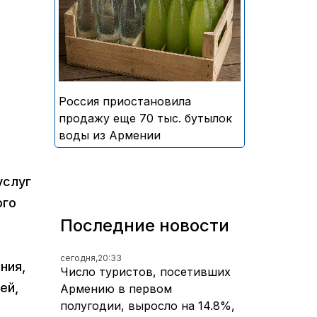
безалкогольных напитков
армянского производства
Россия приостановила
продажу еще 70 тыс. бутылок
воды из Армении
услуг
ого
Последние новости
сегодня,
20:33
ния,
Число туристов, посетивших
ей,
Армению в первом
полугодии, выросло на 14.8%,