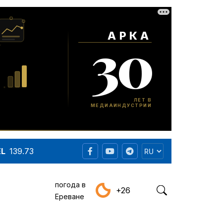
EL
139.73
погода в
+26
Ереване