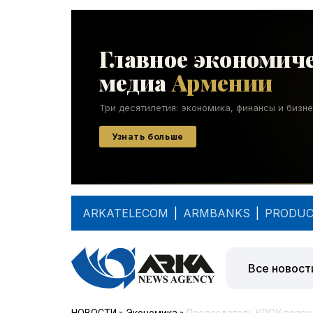
ARKATELECOM
|
ARMBANKS
|
PRODUC
Все новост