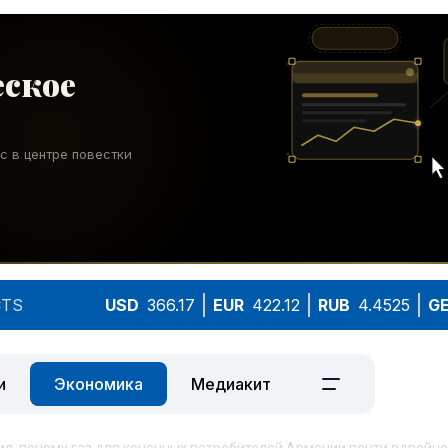
TS
USD
366.17
EUR
422.12
RUB
4.4525
G
и
Экономика
Медиакит