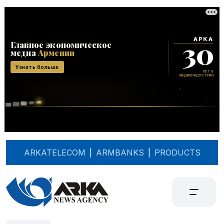
ARKATELECOM
|
ARMBANKS
|
PRODUCTS