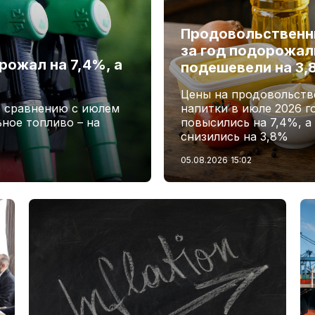
Продовольственн
за год подорожали
рожал на 7,4%, а
подешевели на 3
Цены на продовольств
о сравнению с июлем
напитки в июле 2026 г
ьное топливо – на
повысились на 7,4%, а
снизились на 3,8%
05.08.2026
15:02