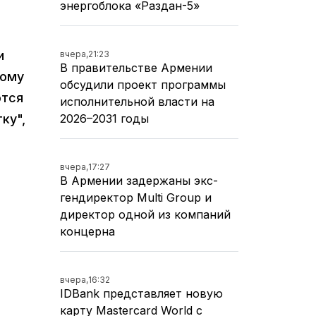
энергоблока «Раздан-5»
и
вчера,
21:23
В правительстве Армении
ному
обсудили проект программы
ются
исполнительной власти на
2026–2031 годы
ку",
вчера,
17:27
В Армении задержаны экс-
гендиректор Multi Group и
директор одной из компаний
концерна
вчера,
16:32
IDBank представляет новую
карту Mastercard World с