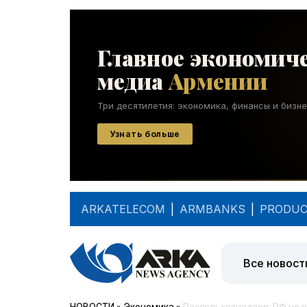
ARKATELECOM
|
ARMBANKS
|
PRODUC
Все новост