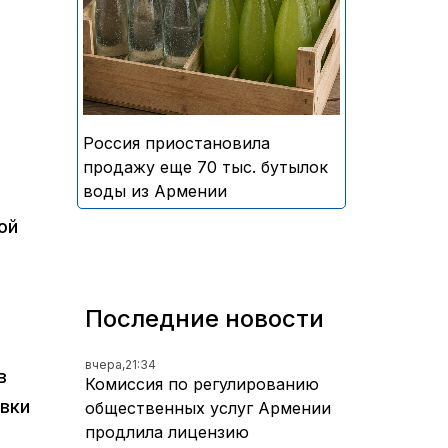
безалкогольных напитков
армянского производства
Россия приостановила
продажу еще 70 тыс. бутылок
воды из Армении
ой
Последние новости
вчера,
21:34
в
Комиссия по регулированию
овки
общественных услуг Армении
продлила лицензию