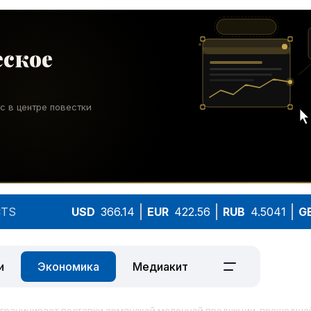
TS
USD
366.14
EUR
422.56
RUB
4.5041
G
и
Экономика
Медиакит