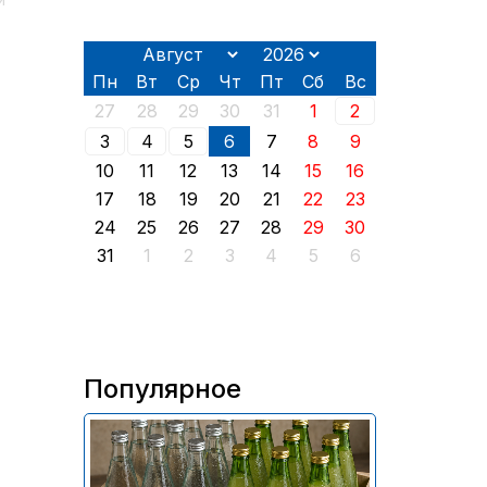
й
Пн
Вт
Ср
Чт
Пт
Сб
Вс
27
28
29
30
31
1
2
3
4
5
6
7
8
9
10
11
12
13
14
15
16
17
18
19
20
21
22
23
24
25
26
27
28
29
30
31
1
2
3
4
5
6
Популярное
В России приостановили
продажу более 70 тыс.
бутылок питьевой воды и