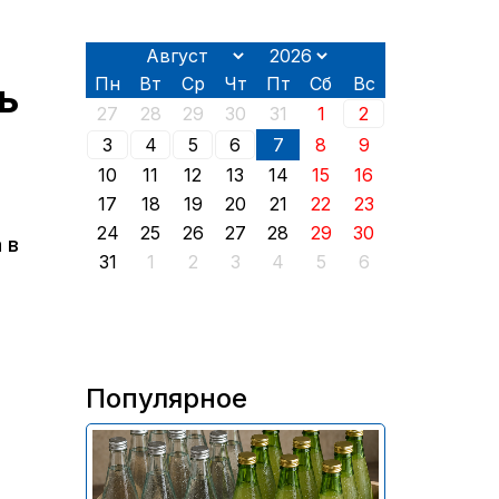
Пн
Вт
Ср
Чт
Пт
Сб
Вс
ь
27
28
29
30
31
1
2
3
4
5
6
7
8
9
10
11
12
13
14
15
16
17
18
19
20
21
22
23
24
25
26
27
28
29
30
 в
31
1
2
3
4
5
6
Популярное
В России приостановили
продажу более 70 тыс.
бутылок питьевой воды и