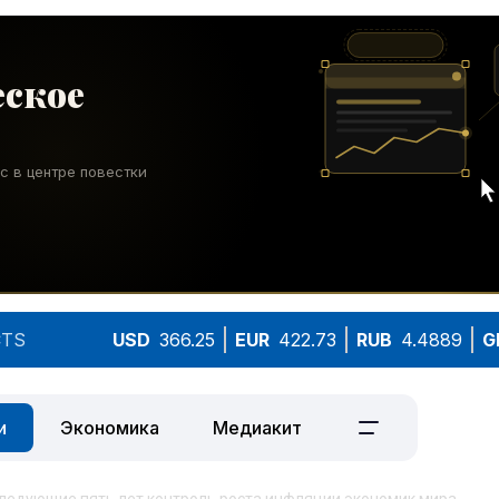
TS
USD
366.25
EUR
422.73
RUB
4.4889
G
и
Экономика
Медиакит