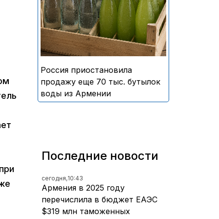
безалкогольных напитков
армянского производства
Россия приостановила
ом
продажу еще 70 тыс. бутылок
воды из Армении
тель
ает
Последние новости
при
сегодня,
10:43
кже
Армения в 2025 году
перечислила в бюджет ЕАЭС
$319 млн таможенных