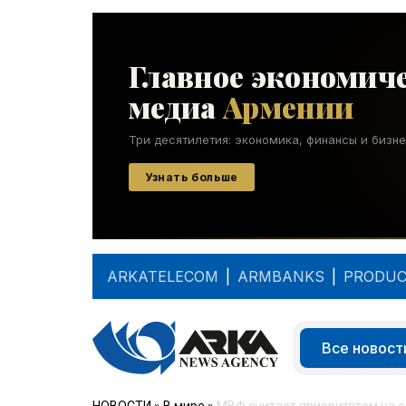
ARKATELECOM
|
ARMBANKS
|
PRODUC
Все новост