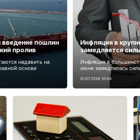
 введение пошлин
Инфляция в крупн
кий пролив
замедляется силь
таются надавить на
Инфляция в большинст
 равной основе
июне замедлилась сил
01.07.2026
10:04