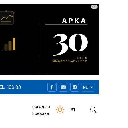
EL
139.83
погода в
+31
Ереване