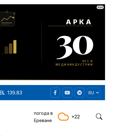
EL
139.83
погода в
+22
Ереване