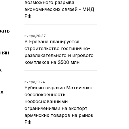
возможного разрыва
экономических связей - МИД
РФ
вать
вчера,
20:37
В Ереване планируется
строительство гостинично-
инян
развлекательного и игрового
комплекса на $500 млн
х
вчера,
19:24
Рубинян выразил Матвиенко
ых
обеспокоенность
необоснованными
ограничениями на экспорт
армянских товаров на рынок
РФ