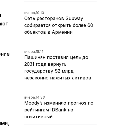
вчера,
19:13
и
Сеть ресторанов Subway
ают
собирается открыть более 60
объектов в Армении
вчера,
15:12
ение
Пашинян поставил цель до
2031 года вернуть
государству $2 млрд
незаконно нажитых активов
вчера,
14:33
Moody’s изменило прогноз по
рейтингам IDBank на
позитивный
ями,