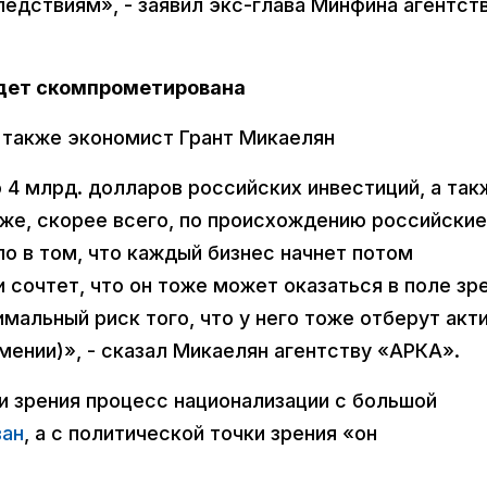
ледствиям», - заявил экс-глава Минфина агентст
удет скомпрометирована
т также экономист Грант Микаелян
о 4 млрд. долларов российских инвестиций, а так
оже, скорее всего, по происхождению российские
ло в том, что каждый бизнес начнет потом
и сочтет, что он тоже может оказаться в поле зр
мальный риск того, что у него тоже отберут акт
рмении)», - сказал Микаелян агентству «АРКА».
ки зрения процесс национализации с большой
ван
, а с политической точки зрения «он