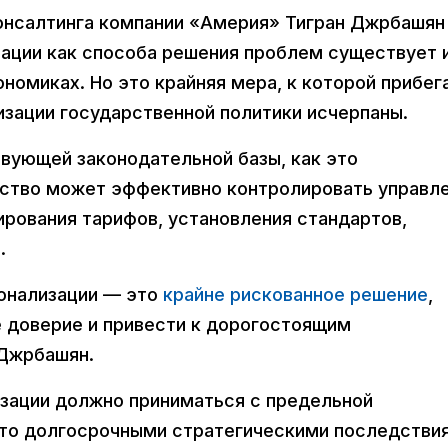
онсалтинга компании «Америя» Тигран Джрбашян
зации как способа решения проблем существует 
номиках. Но это крайняя мера, к которой прибег
лизации государственной политики исчерпаны.
твующей законодательной базы, как это
ьство может эффективно контролировать управл
рования тарифов, установления стандартов,
.
ионализации — это
крайне рискованное решение
,
 доверие и привести к дорогостоящим
Джрбашян.
изации должно приниматься с предельной
ато долгосрочными стратегическими последстви