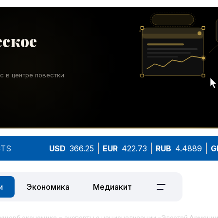
TS
USD
366.25
EUR
422.73
RUB
4.4889
G
и
Экономика
Медиакит