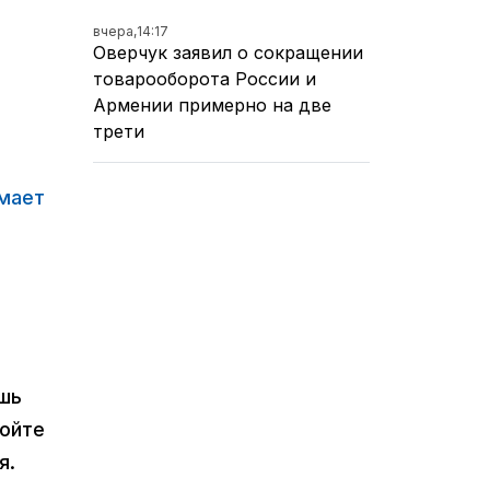
вчера,
14:17
Оверчук заявил о сокращении
товарооборота России и
Армении примерно на две
трети
мает
ишь
ройте
я.