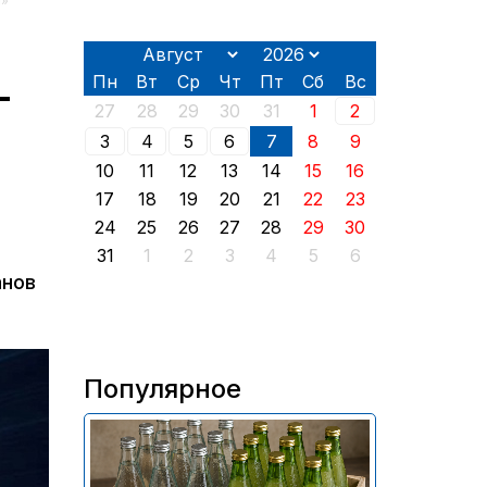
и»
Пн
Вт
Ср
Чт
Пт
Сб
Вс
–
27
28
29
30
31
1
2
3
4
5
6
7
8
9
10
11
12
13
14
15
16
17
18
19
20
21
22
23
24
25
26
27
28
29
30
31
1
2
3
4
5
6
анов
Популярное
В России приостановили
продажу более 70 тыс.
бутылок питьевой воды и