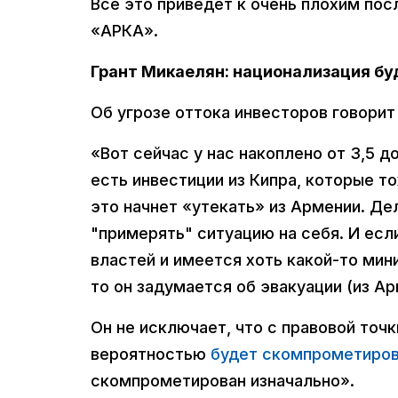
Все это приведет к очень плохим пос
«АРКА».
Грант Микаелян: национализация б
Об угрозе оттока инвесторов говори
«Вот сейчас у нас накоплено от 3,5 д
есть инвестиции из Кипра, которые т
это начнет «утекать» из Армении. Де
"примерять" ситуацию на себя. И есл
властей и имеется хоть какой-то мини
то он задумается об эвакуации (из А
Он не исключает, что с правовой точ
вероятностью
будет скомпрометиро
скомпрометирован изначально».