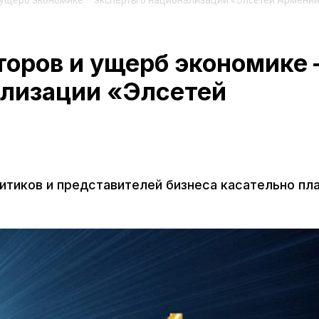
и ущерб экономике – эксперты о национализации «Элсетей Армени
торов и ущерб экономике 
ализации «Элсетей
итиков и представителей бизнеса касательно пл