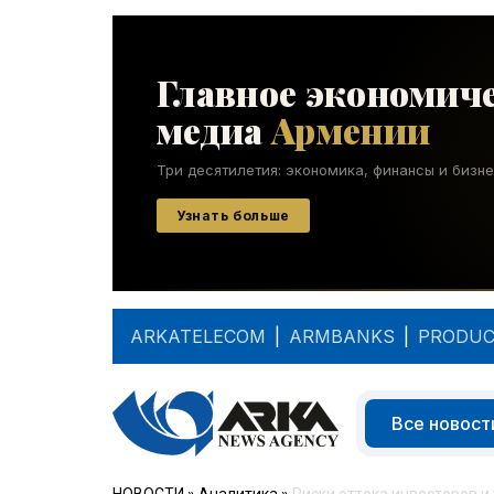
ARKATELECOM
|
ARMBANKS
|
PRODUC
Все новост