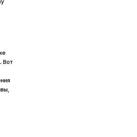
ву
же
. Вот
ения
ивы,