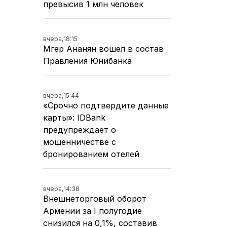
превысив 1 млн человек
вчера,
18:15
Мгер Ананян вошел в состав
Правления Юнибанка
вчера,
15:44
«Срочно подтвердите данные
карты»: IDBank
предупреждает о
мошенничестве с
бронированием отелей
вчера,
14:38
Внешнеторговый оборот
Армении за I полугодие
снизился на 0,1%, составив