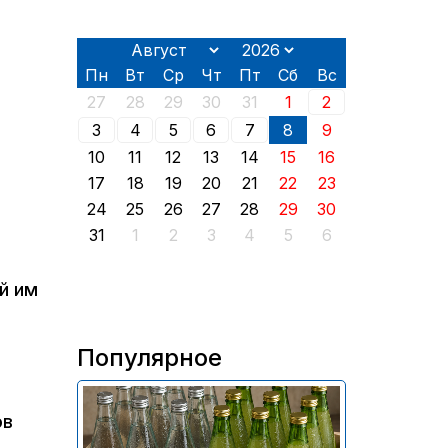
Пн
Вт
Ср
Чт
Пт
Сб
Вс
27
28
29
30
31
1
2
3
4
5
6
7
8
9
10
11
12
13
14
15
16
17
18
19
20
21
22
23
24
25
26
27
28
29
30
31
1
2
3
4
5
6
й им
Популярное
В России приостановили
ов
продажу более 70 тыс.
бутылок питьевой воды и