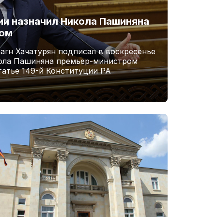
и назначил Никола Пашиняна
ром
агн Хачатурян подписал в воскресенье
кола Пашиняна премьер-министром
татье 149-й Конституции РА