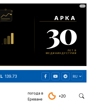
EL
139.73
погода в
+20
Ереване