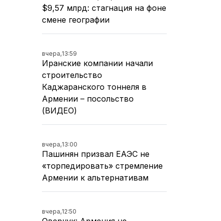
$9,57 млрд: стагнация на фоне
смене географии
вчера,
13:59
Иранские компании начали
строительство
Каджаранского тоннеля в
Армении – посольство
(ВИДЕО)
вчера,
13:00
Пашинян призвал ЕАЭС не
«торпедировать» стремление
Армении к альтернативам
вчера,
12:50
Оверчук: Армения не