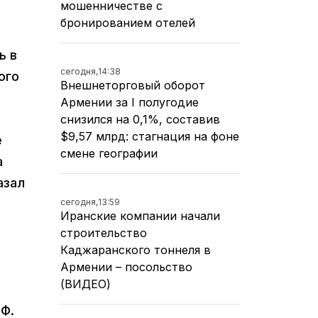
мошенничестве с
бронированием отелей
ь в
сегодня,
14:38
ого
Внешнеторговый оборот
Армении за I полугодие
снизился на 0,1%, составив
$9,57 млрд: стагнация на фоне
е
смене географии
а
азал
сегодня,
13:59
Иранские компании начали
строительство
Каджаранского тоннеля в
Армении – посольство
(ВИДЕО)
РФ.