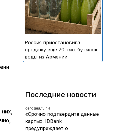
безалкогольных напитков
армянского производства
Россия приостановила
продажу еще 70 тыс. бутылок
воды из Армении
мени
Последние новости
сегодня,
15:44
 них,
«Срочно подтвердите данные
чно,
карты»: IDBank
предупреждает о