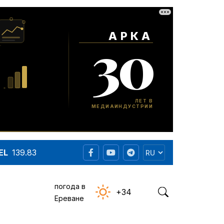
EL
139.83
погода в
+34
Ереване