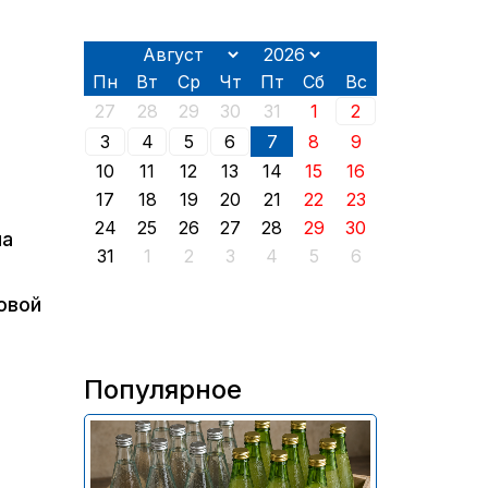
Пн
Вт
Ср
Чт
Пт
Сб
Вс
27
28
29
30
31
1
2
3
4
5
6
7
8
9
10
11
12
13
14
15
16
17
18
19
20
21
22
23
24
25
26
27
28
29
30
на
31
1
2
3
4
5
6
овой
Популярное
В России приостановили
продажу более 70 тыс.
бутылок питьевой воды и