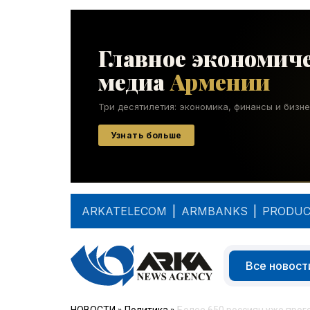
ARKATELECOM
|
ARMBANKS
|
PRODUC
Все новост