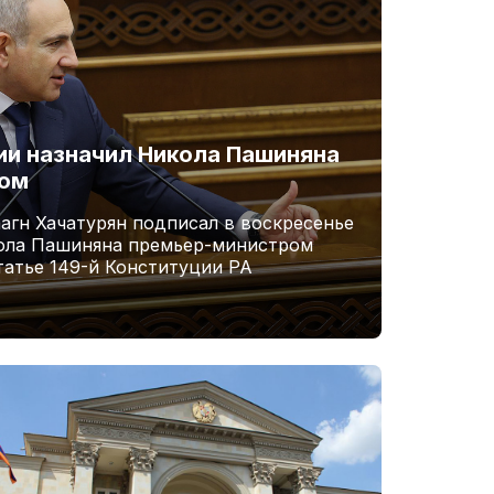
и назначил Никола Пашиняна
ром
агн Хачатурян подписал в воскресенье
кола Пашиняна премьер-министром
татье 149-й Конституции РА