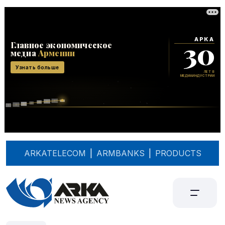
ARKATELECOM
|
ARMBANKS
|
PRODUCTS