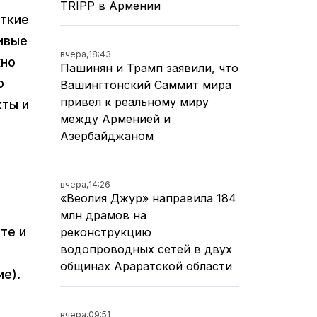
TRIPP в Армении
откие
ивые
вчера,
18:43
жно
Пашинян и Трамп заявили, что
ю
Вашингтонский Саммит мира
привел к реальному миру
кты и
между Арменией и
Азербайджаном
вчера,
14:26
«Веолия Джур» направила 184
млн драмов на
те и
реконструкцию
водопроводных сетей в двух
общинах Араратской области
е).
вчера,
09:51