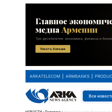
ARKATELECOM
|
ARMBANKS
|
PRODUC
Все новост