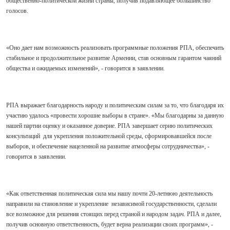
общественно-политической жизни страны, получив подавляющее большинство
голосов.
«Оно дает нам возможность реализовать программные положения РПА, обеспечить
стабильное и продолжительное развитие Армении, став основным гарантом чаяний
общества и ожидаемых изменений», - говорится в заявлении.
РПА выражает благодарность народу и политическим силам за то, что благодаря их
участию удалось «провести хорошие выборы в стране». «Мы благодарны за данную
нашей партии оценку и оказанное доверие. РПА завершает серию политических
консультаций
для укрепления положительной среды, сформировавшейся после
выборов, и обеспечение нацеленной на развитие атмосферы сотрудничества», -
говорится в заявлении.
«Как ответственная политическая сила мы нашу почти 20-летнюю деятельность
направили на становление и укрепление
независимой государственности, сделали
все возможное для решения стоящих перед страной и народом задач. РПА и далее,
получив основную ответственность, будет верна реализации своих программ», -