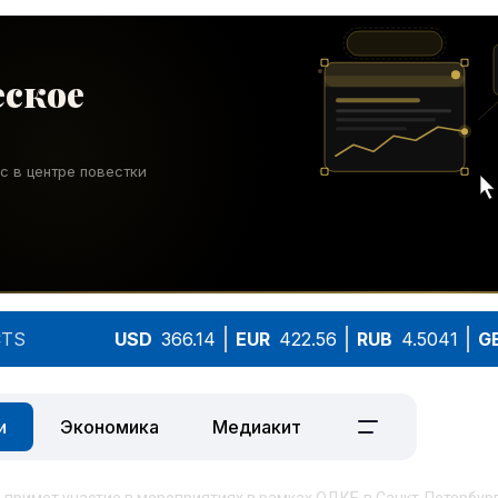
TS
USD
366.14
EUR
422.56
RUB
4.5041
G
и
Экономика
Медиакит