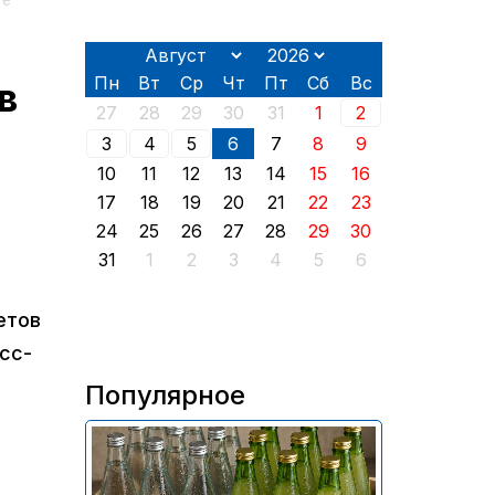
ге
Пн
Вт
Ср
Чт
Пт
Сб
Вс
в
27
28
29
30
31
1
2
3
4
5
6
7
8
9
10
11
12
13
14
15
16
17
18
19
20
21
22
23
24
25
26
27
28
29
30
31
1
2
3
4
5
6
етов
сс-
Популярное
В России приостановили
продажу более 70 тыс.
бутылок питьевой воды и