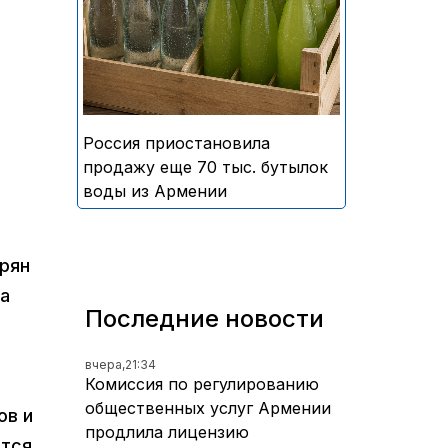
безалкогольных напитков
армянского производства
Россия приостановила
продажу еще 70 тыс. бутылок
воды из Армении
арян
а
Последние новости
вчера,
21:34
Комиссия по регулированию
общественных услуг Армении
ов и
продлила лицензию
ется