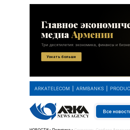
ARKATELECOM
|
ARMBANKS
|
PRODUC
Все новост