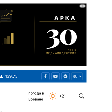
EL
139.73
погода в
+21
Ереване