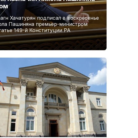
ром
агн Хачатурян подписал в воскресенье
кола Пашиняна премьер-министром
татье 149-й Конституции РА