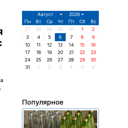
Пн
Вт
Ср
Чт
Пт
Сб
Вс
я
27
28
29
30
31
1
2
3
4
5
6
7
8
9
с
10
11
12
13
14
15
16
17
18
19
20
21
22
23
24
25
26
27
28
29
30
31
1
2
3
4
5
6
ва
н
Популярное
В России приостановили
продажу более 70 тыс.
бутылок питьевой воды и