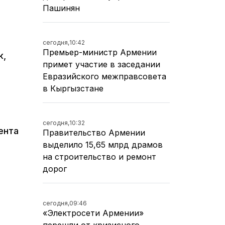
Пашинян
сегодня,
10:42
Премьер-министр Армении
к,
примет участие в заседании
Евразийского межправсовета
в Кыргызстане
сегодня,
10:32
ента
Правительство Армении
выделило 15,65 млрд драмов
на строительство и ремонт
дорог
сегодня,
09:46
«Электросети Армении»
перешли от кризисного