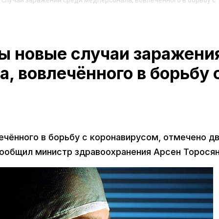
случаи заражения среди медперсонала, вовлечённого в борьбу с
ы новые случаи заражени
, вовлечённого в борьбу 
ечённого в борьбу с коронавирусом, отмечено д
сообщил министр здравоохранения Арсен Торося