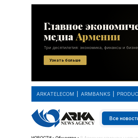
ARKATELECOM
|
ARMBANKS
|
PRODUC
Все новост