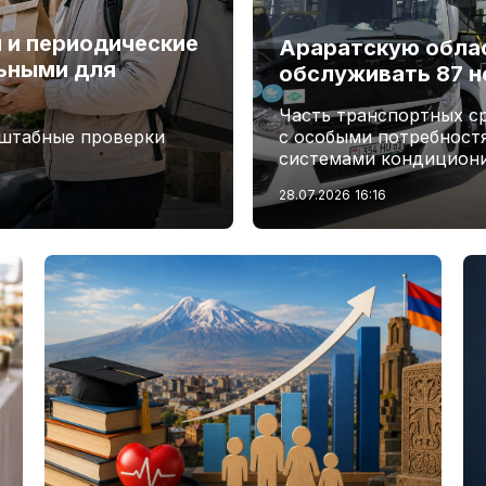
и и периодические
Араратскую обла
ьными для
обслуживать 87 н
Часть транспортных с
сштабные проверки
с особыми потребност
системами кондициони
28.07.2026
16:16