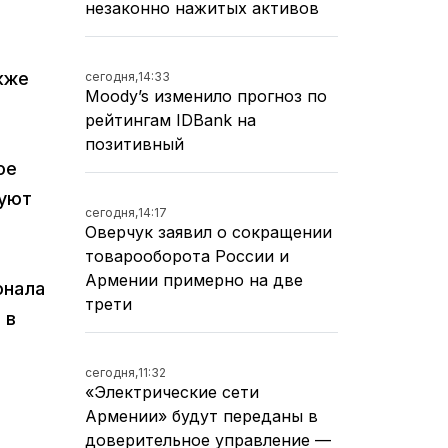
незаконно нажитых активов
кже
сегодня,
14:33
Moody’s изменило прогноз по
рейтингам IDBank на
позитивный
ое
вуют
сегодня,
14:17
Оверчук заявил о сокращении
товарооборота России и
Армении примерно на две
онала
трети
 в
сегодня,
11:32
«Электрические сети
Армении» будут переданы в
доверительное управление —