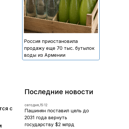
безалкогольных напитков
армянского производства
Россия приостановила
продажу еще 70 тыс. бутылок
воды из Армении
Последние новости
сегодня,
15:12
тся с
Пашинян поставил цель до
2031 года вернуть
государству $2 млрд
м