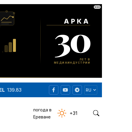
EL
139.83
погода в
+31
Ереване