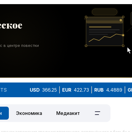
TS
USD
366.25
EUR
422.73
RUB
4.4889
G
и
Экономика
Медиакит