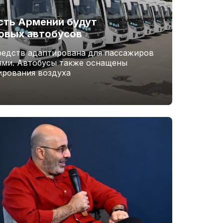
сть Армении будут
овых автобусов
редств адаптирована для пассажиров
ями. Автобусы также оснащены
рования воздуха