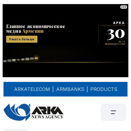
ARKATELECOM
|
ARMBANKS
|
PRODUCTS