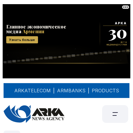
ARKATELECOM
|
ARMBANKS
|
PRODUCTS