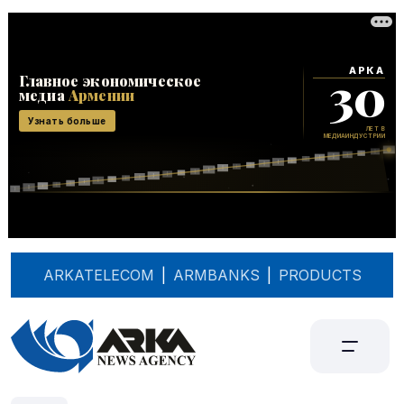
ARKATELECOM
|
ARMBANKS
|
PRODUCTS