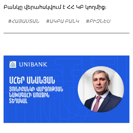
Բանկը վերահսկվում է ՀՀ ԿԲ կողմից։
#
ՀԱՅԱՍՏԱՆ
#
ԱԿԲԱ ԲԱՆԿ
#
ԲԻԶՆԵՍ