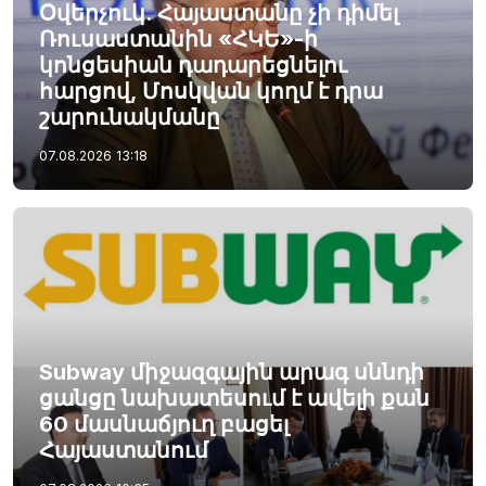
Օվերչուկ. Հայաստանը չի դիմել
Ռուսաստանին «ՀԿԵ»-ի
կոնցեսիան դադարեցնելու
հարցով, Մոսկվան կողմ է դրա
շարունակմանը
07.08.2026
13:18
Subway միջազգային արագ սննդի
ցանցը նախատեսում է ավելի քան
60 մասնաճյուղ բացել
Հայաստանում