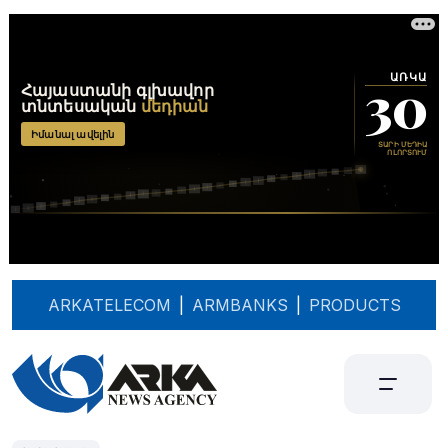
ARKATELECOM
|
ARMBANKS
|
PRODUCTS