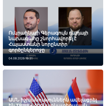
Ուկրաինայի Գերագույն ռադայի
նախագահը շնորհավորել է
Հայաստանի նորընտիր
գործընկերոջը
04.08.2026
16:31
ԱՄՆ իշխանություններն ավելացրել
են TRIPP+ ձեռնարկատիրական