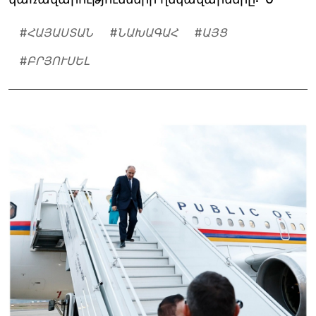
#
ՀԱՅԱՍՏԱՆ
#
ՆԱԽԱԳԱՀ
#
ԱՅՑ
#
ԲՐՅՈՒՍԵԼ