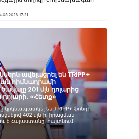
4.08.2026
17:21
ններն ավելացրել են TRIPP+
ան հիմնադրամի
ավալը 201 մլն դոլարից
ն դոլարի. «Հետք»
րը կրկնապատկել են TRIPP+ ֆոնդի
սցնելով 402 մլն-ի. իրացման
լու է Հայաստանը, հայտնում