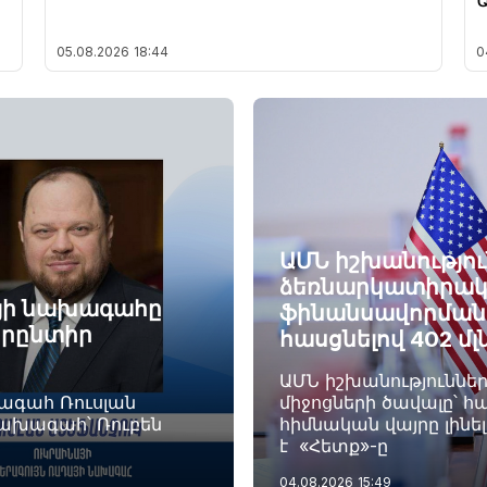
05.08.2026
18:44
0
ԱՄՆ իշխանությու
ձեռնարկատիրակ
այի նախագահը
ֆինանսավորման ծ
որընտիր
հասցնելով 402 մլ
ԱՄՆ իշխանություննե
խագահ Ռուսլան
միջոցների ծավալը՝ հա
նախագահ՝ Ռուբեն
հիմնական վայրը լինե
է «Հետք»-ը
04.08.2026
15:49