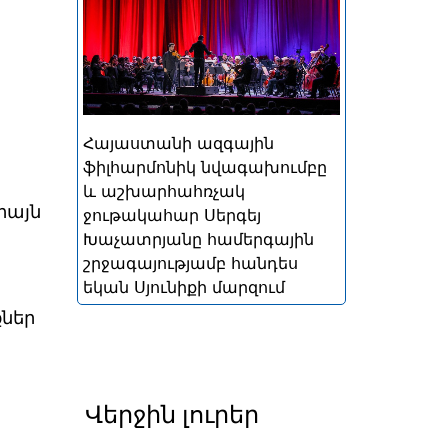
պղնձամոլիբդենային
կոմբինատի և Ագարակի
պղնձամոլիբդենային
կոմբինատի աջակցությամբ
Հայաստանի ազգային
ֆիլհարմոնիկ նվագախումբը
և աշխարհահռչակ
իայն
ջութակահար Սերգեյ
Խաչատրյանը համերգային
շրջագայությամբ հանդես
եկան Սյունիքի մարզում
քներ
Վերջին լուրեր