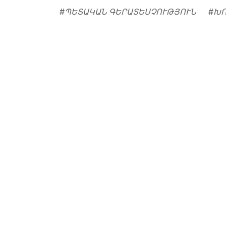
#
ՊԵՏԱԿԱՆ ԳԵՐԱՏԵՍՉՈՒԹՅՈՒՆ
#
ԽՈ