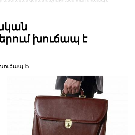
 պետական գերատեսչություններում խուճապ է
ական
երում խուճապ է
խուճապ է։