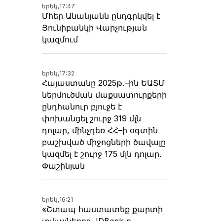
երեկ,
17:47
Մհեր Անանյանն ընդգրկվել է
Յունիբանկի Վարչության
կազմում
երեկ,
17:32
Հայաստանը 2025թ․–ին ԵԱՏՄ
ներմուծման մաքսատուրքերի
ընդհանուր բյուջե է
փոխանցել շուրջ 319 մլն
դոլար, մինչդեռ ՀՀ–ի օգտին
բաշխված միջոցների ծավալը
կազմել է շուրջ 175 մլն դոլար․
Փաշինյան
երեկ,
16:21
«Շտապ հաստատեք քարտի
տվյալները»․ IDBank-ը