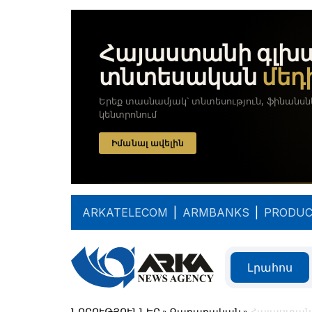
ARKATELECOM
|
ARMBANKS
|
PRODUC
Լրահոս