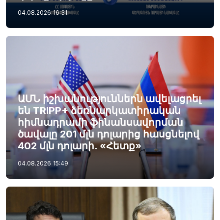
04.08.2026
16:31
ԱՄՆ իշխանություններն ավելացրել
են TRIPP+ ձեռնարկատիրական
հիմնադրամի ֆինանսավորման
ծավալը 201 մլն դոլարից հասցնելով
402 մլն դոլարի. «Հետք»
04.08.2026
15:49