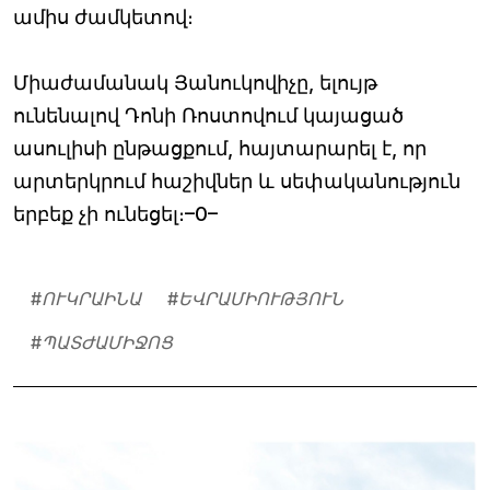
ամիս ժամկետով։
Միաժամանակ Յանուկովիչը, ելույթ
ունենալով Դոնի Ռոստովում կայացած
ասուլիսի ընթացքում, հայտարարել է, որ
արտերկրում հաշիվներ և սեփականություն
երբեք չի ունեցել։–0–
#
ՈՒԿՐԱԻՆԱ
#
ԵՎՐԱՄԻՈՒԹՅՈՒՆ
#
ՊԱՏԺԱՄԻՋՈՑ