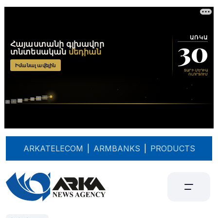
ARKATELECOM
|
ARMBANKS
|
PRODUCTS